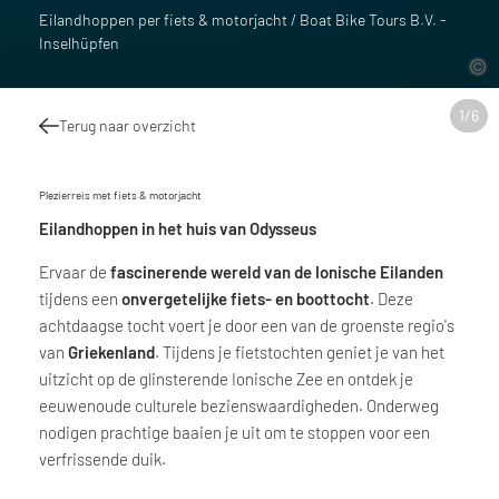
Eilandhoppen per fiets & motorjacht / Boat Bike Tours B.V. -
Inselhüpfen
1
/
6
Terug naar overzicht
Plezierreis met fiets & motorjacht
Eilandhoppen in het huis van Odysseus
Ervaar de
fascinerende wereld van de Ionische Eilanden
tijdens een
onvergetelijke fiets- en boottocht
. Deze
achtdaagse tocht voert je door een van de groenste regio's
van
Griekenland
. Tijdens je fietstochten geniet je van het
uitzicht op de glinsterende Ionische Zee en ontdek je
eeuwenoude culturele bezienswaardigheden. Onderweg
nodigen prachtige baaien je uit om te stoppen voor een
verfrissende duik.