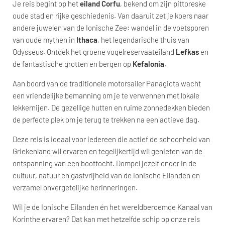
Je reis begint op het
eiland Corfu
, bekend om zijn pittoreske
oude stad en rijke geschiedenis. Van daaruit zet je koers naar
andere juwelen van de Ionische Zee: wandel in de voetsporen
van oude mythen in
Ithaca
, het legendarische thuis van
Odysseus. Ontdek het groene vogelreservaateiland
Lefkas
en
de fantastische grotten en bergen op
Kefalonia
.
Aan boord van de traditionele motorsailer Panagiota wacht
een vriendelijke bemanning om je te verwennen met lokale
lekkernijen. De gezellige hutten en ruime zonnedekken bieden
de perfecte plek om je terug te trekken na een actieve dag.
Deze reis is ideaal voor iedereen die actief de schoonheid van
Griekenland wil ervaren en tegelijkertijd wil genieten van de
ontspanning van een boottocht. Dompel jezelf onder in de
cultuur, natuur en gastvrijheid van de Ionische Eilanden en
verzamel onvergetelijke herinneringen.
Wil je de Ionische Eilanden én het wereldberoemde Kanaal van
Korinthe ervaren? Dat kan met hetzelfde schip op onze reis