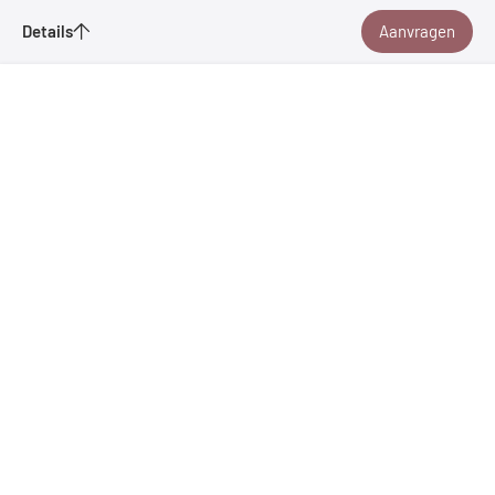
Details
Aanvragen
Boat Bike Tours B.V. - Inselhüpfen
Aambeeldstraat 20
1021 KB Amsterdam
Ionische Eilanden
Bladwijzer
Telefoon
+49 7531 361860
E-mailadres
info@
inselhuepfen.
de
Prijzen & boeken