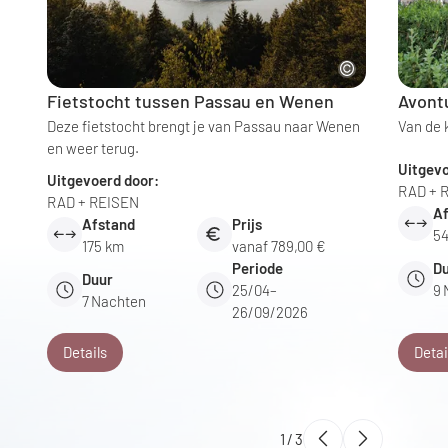
Fietstocht tussen Passau en Wenen
Avont
Deze fietstocht brengt je van Passau naar Wenen
Van de 
en weer terug.
Uitgevo
Uitgevoerd door:
RAD + 
RAD + REISEN
A
Afstand
Prijs
5
175 km
vanaf 789,00 €
Periode
D
Duur
25/04–
9
7
Nachten
26/09/2026
Details
Detai
1
/
3