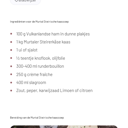
Ingrediënten voor de Murtal Steirische kaassoep
100 g Vulkanlandse ham in dunne plakjes
1 kg Murtaler Steirerkäse kaas
1 ui of sjalot
½ teentje knoflook, olijfolie
300-400 ml runderbouillon
250 g crème fraîche
400 ml slagroom
Zout, peper, karwijzaad Limoen of citroen
Bereiding van de Murtal Steirische kaassoep