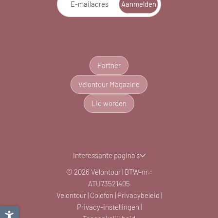
E-mailadres
Aanmelden
Partner
Velontour Magazine
Lid worden
Interessante pagina's
© 2026 Velontour
|
BTW-nr.:
ATU73521405
Velontour
|
Colofon
|
Privacybeleid
|
Privacy-instellingen
|