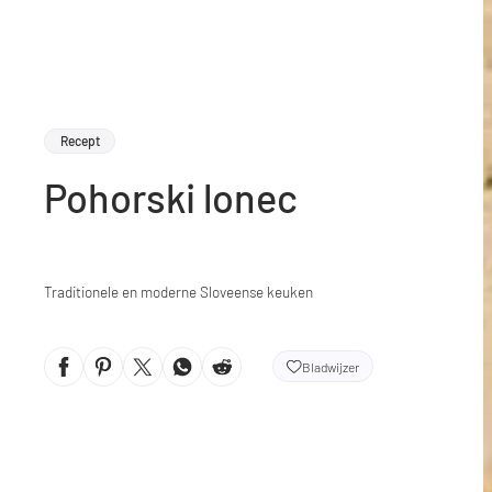
Recept
Pohorski lonec
Traditionele en moderne Sloveense keuken
Bladwijzer