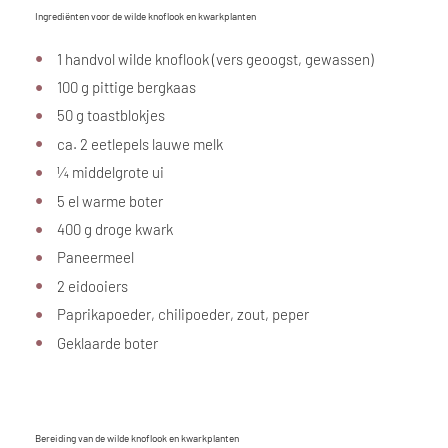
Ingrediënten voor de wilde knoflook en kwarkplanten
1 handvol wilde knoflook (vers geoogst, gewassen)
100 g pittige bergkaas
50 g toastblokjes
ca. 2 eetlepels lauwe melk
¼ middelgrote ui
5 el warme boter
400 g droge kwark
Paneermeel
2 eidooiers
Paprikapoeder, chilipoeder, zout, peper
Geklaarde boter
Bereiding van de wilde knoflook en kwarkplanten