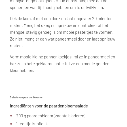
mengsel nogmaals goed. Houd er rekening mee dat de
specerijen wat tijd nodig hebben om te ontwikkelen.
Dek de kom af met een doek en laat ongeveer 20 minuten
rusten. Meng het deeg nu opnieuw en controleer of het
mengsel stevig genoeg is om mooie pasteitjes te vormen.
Zo niet, meng er dan wat paneermeel door en laat opnieuw
rusten.
Vorm mooie kleine pannenkoekjes, rol ze in paneermeel en
bak ze in hete geklaarde boter tot ze een mooie gouden
kleur hebben.
Salade van paardenbloemen
Ingrediënten voor de paardenbloemsalade
200 g paardenbloem (zachte bladeren)
1 teentje knoflook