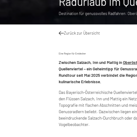
Radurlaub im Que
Destination für genussvolles Radfahren: Ober
Zurück zur Übersicht
Eine Region für Entdecker
Zwischen Salzach, Inn und Mattig in
Oberöst
Quellenviertel – ein Geheimtipp für Genuss
Rundtour seit Mai 2025 verbindet die Regio
kulinarische Erlebnisse.
Das Bayerisch-Österreichische Quellenviertel
den Flüssen Salzach, Inn und Mattig ein Net
Topografie mit flachen Abschnitten und meist
Genussradlern beliebt. Dazwischen liegen ei
beeindruckende Salzach-Durchbruch oder d
Vogelbeobachter.