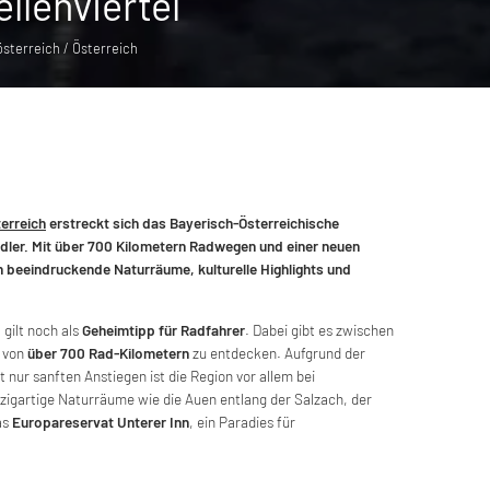
llenviertel
österreich / Österreich
erreich
erstreckt sich das Bayerisch-Österreichische
radler. Mit über 700 Kilometern Radwegen und einer neuen
n beeindruckende Naturräume, kulturelle Highlights und
 gilt noch als
Geheimtipp für Radfahrer
. Dabei gibt es zwischen
z von
über 700 Rad-Kilometern
zu entdecken. Aufgrund der
 nur sanften Anstiegen ist die Region vor allem bei
nzigartige Naturräume wie die Auen entlang der Salzach, der
as
Europareservat Unterer Inn
, ein Paradies für