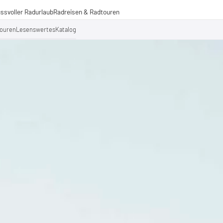
ssvoller Radurlaub
Radreisen & Radtouren
Radreisen
ouren
Lesenswertes
Katalog
Radtouren
Fernradwege
operationen