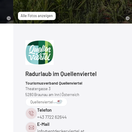
Alle Fotos anzeigen
Radurlaub im Quellenviertel
Tourismusverband Quellenviertel
Theatergasse 3
5280
Braunau am Inn
| Österreich
Quellenviertel
Telefon
+43 7722 62644
E-Mail
info@
entdeckerviertel.
at