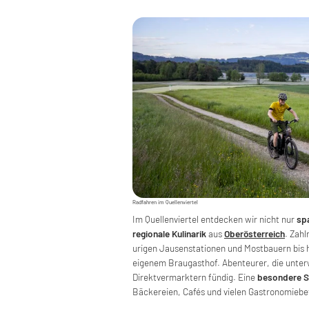
Radfahren im Quellenviertel
Im Quellenviertel entdecken wir nicht nur
sp
regionale Kulinarik
aus
Oberösterreich
. Zah
urigen Jausenstationen und Mostbauern bis h
eigenem Braugasthof. Abenteurer, die unte
Direktvermarktern fündig. Eine
besondere Sp
Bäckereien, Cafés und vielen Gastronomiebe