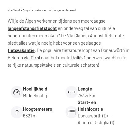
Via Claudia Augusta: natuur en cultuur gecombineerd
Wil je de Alpen verkennen tijdens een meerdaagse
langeafstandsfietstocht
en onderweg tal van culturele
hoogtepunten meemaken? De Via Claudia August fietsroute
biedt alles wat je nodig hebt voor een geslaagde
fietsvakantie
. De populaire fietsroute loopt van Donauwörth in
Beieren via
Tirol
naar het mooie
Italië
. Onderweg wachten je
talrijke natuurspektakels en culturele schatten!
Moeilijkheid
Lengte
Middelmatig
753.4 km
Start- en
Hoogtemeters
finishlocatie
6821 m
Donauwörth (D) -
Altino of Ostiglia (I)