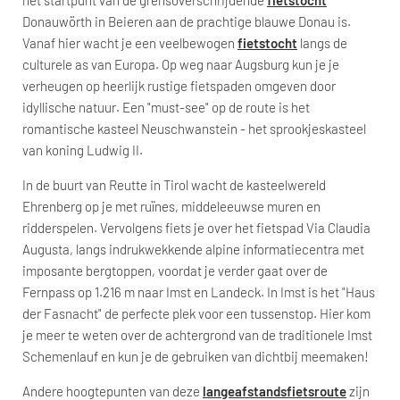
het startpunt van de grensoverschrijdende
fietstocht
Donauwörth in Beieren aan de prachtige blauwe Donau is.
Vanaf hier wacht je een veelbewogen
fietstocht
langs de
culturele as van Europa. Op weg naar Augsburg kun je je
verheugen op heerlijk rustige fietspaden omgeven door
idyllische natuur. Een "must-see" op de route is het
romantische kasteel Neuschwanstein - het sprookjeskasteel
van koning Ludwig II.
In de buurt van Reutte in Tirol wacht de kasteelwereld
Ehrenberg op je met ruïnes, middeleeuwse muren en
ridderspelen. Vervolgens fiets je over het fietspad Via Claudia
Augusta, langs indrukwekkende alpine informatiecentra met
imposante bergtoppen, voordat je verder gaat over de
Fernpass op 1.216 m naar Imst en Landeck. In Imst is het "Haus
der Fasnacht" de perfecte plek voor een tussenstop. Hier kom
je meer te weten over de achtergrond van de traditionele Imst
Schemenlauf en kun je de gebruiken van dichtbij meemaken!
Andere hoogtepunten van deze
langeafstandsfietsroute
zijn