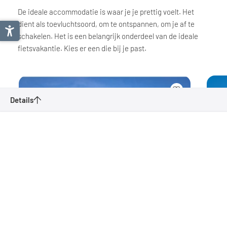
De ideale accommodatie is waar je je prettig voelt. Het
dient als toevluchtsoord, om te ontspannen, om je af te
schakelen. Het is een belangrijk onderdeel van de ideale
fietsvakantie. Kies er een die bij je past.
Details
Via Claudia Augusta
Aanvragen
Bladwijzer
Moeilijkheid
Lengte
Hoogtemeters
Middelmatig
753.4 km
6821 m
Start- en finishlocatie
Donauwörth (D) - Altino of