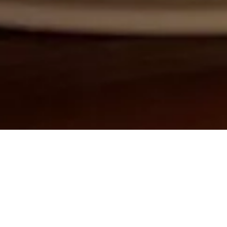
els
lkorenbrood in kleine blokjes
250 g in blokjes gesneden pancetta
2 el bloem, eventueel volkorenmeel