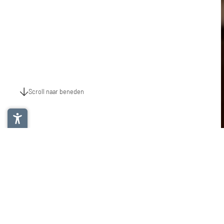
Scroll naar beneden
Ingrediënten voor de spekknoedels
ca. 20 knoed
500 g gedroogd vo
gesneden
4 eieren