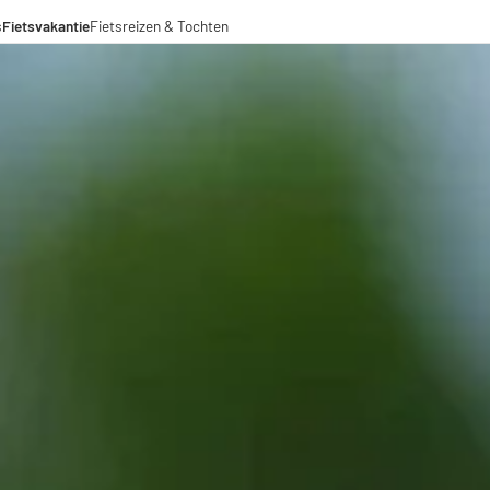
s
Fietsvakantie
Fietsreizen & Tochten
eizen
ochten
menwerkingen
aden voor lange afstanden