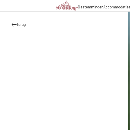
Bestemmingen
Accommodatie
Italië
Italië
Culinaire hoogstandjes
Fietsr
Duitsland
Duitsland
Magazine
Fietst
Zwitserland
Zwitserland
Terug
Partners & zakelijke sa
Fietsp
Liechtenstein
Slovenië
Slovenië
Vakantiepakketten