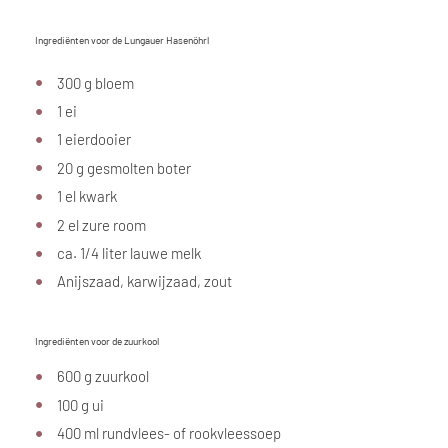
Ingrediënten voor de Lungauer Hasenöhrl
300 g bloem
1 ei
1 eierdooier
20 g gesmolten boter
1 el kwark
2 el zure room
ca. 1/4 liter lauwe melk
Anijszaad, karwijzaad, zout
Ingrediënten voor de zuurkool
600 g zuurkool
100 g ui
400 ml rundvlees- of rookvleessoep