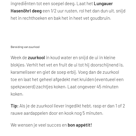
ingrediënten tot een soepel deeg. Laat het
Lungauer
Hasenöhrl deeg
een 1/2 uur rusten, rol het dan dun uit, snijd
het in rechthoeken en bak het in heet vet goudbruin.
Bereiding van zuurkool
Week de
zuurkool
in koud water en snijd de ui in kleine
blokjes. Verhit het vet en fruit de ui tot hij doorschijnend is,
karameliseer en giet de soep erbij. Voeg dan de zuurkool
toe en laat het geheel afgedekt met kruiden (eventueel een
spekzwoerd) zachtjes koken. Laat ongeveer 45 minuten
koken.
Tip:
Als je de zuurkool liever ingedikt hebt, rasp er dan 1 of 2
rauwe aardappelen door en kook nog 5 minuten.
We wensen je veel succes en
bon appétit!