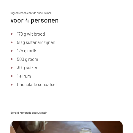
Ingrediënten voor de sneeuwmelk
voor 4 personen
170 g wit brood
50 g sultanarozijnen
125 g melk
500 g room
30 g suiker
1 el rum
Chocolade schaafsel
Bereiding van de sneeuwmelk